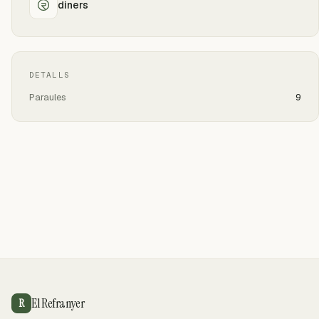
diners
DETALLS
Paraules
9
El Refranyer
R