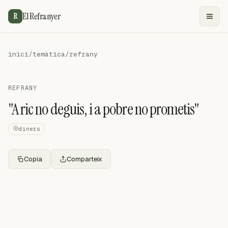
El Refranyer
R
inici
/
temàtica
/
refrany
REFRANY
"A ric no deguis, i a pobre no prometis"
diners
Copia
Comparteix