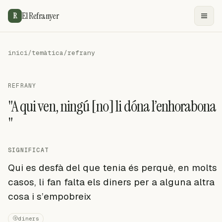
El Refranyer
R
inici
/
temàtica
/
refrany
REFRANY
"A qui ven, ningú [no] li dóna l’enhorabona
"
SIGNIFICAT
Qui es desfà del que tenia és perquè, en molts
casos, li fan falta els diners per a alguna altra
cosa i s’empobreix
diners