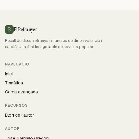
El Refranyer
R
Recull de dites, refranys i maneres de dir en valencià i
català. Una font inesgotable de saviesa popular.
NAVEGACIÓ
Inici
Temàtica
Cerca avançada
RECURSOS
Blog de l'autor
AUTOR
Jose Gargallo Gregori