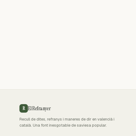
El Refranyer
R
Recull de dites, refranys i maneres de dir en valencià i
català. Una font inesgotable de saviesa popular.