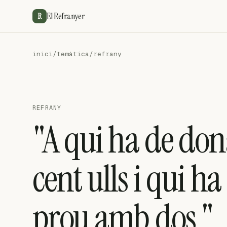
El Refranyer
R
inici
/
temàtica
/
refrany
REFRANY
"A qui ha de dona
cent ulls i qui ha
prou amb dos "