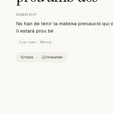
SIGNIFICAT
No han de tenir la mateixa precaució qui d
li estarà prou bé
cos huma
donar
Copia
Comparteix