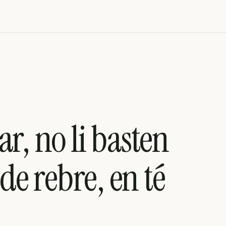
r, no li basten
 de rebre, en té