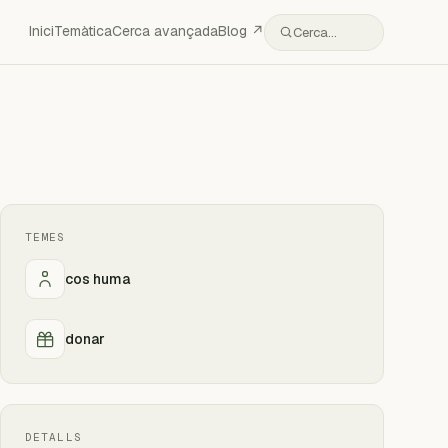
Inici
Temàtica
Cerca avançada
Blog ↗
Cerca…
TEMES
cos huma
donar
DETALLS