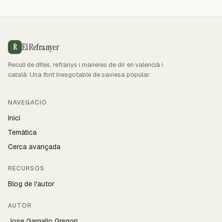
El Refranyer
R
Recull de dites, refranys i maneres de dir en valencià i
català. Una font inesgotable de saviesa popular.
NAVEGACIÓ
Inici
Temàtica
Cerca avançada
RECURSOS
Blog de l'autor
AUTOR
Jose Gargallo Gregori