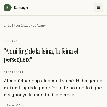
El Refranyer
R
inici
/
temàtica
/
refrany
REFRANY
"A qui fuig de la feina, la feina el
persegueix"
SIGNIFICAT
Al malfeiner cap eina no li va bé. Hi ha gent a
qui no li agrada gaire fer la feina que fa i que
els guanya la mandra i la peresa.
treball