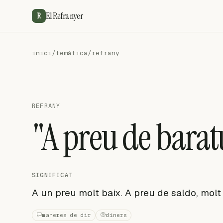
El Refranyer
R
inici
/
temàtica
/
refrany
REFRANY
"A preu de barat
SIGNIFICAT
A un preu molt baix. A preu de saldo, molt 
maneres de dir
diners