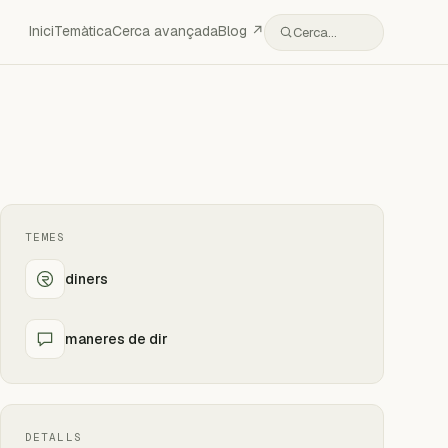
Inici
Temàtica
Cerca avançada
Blog ↗
Cerca…
TEMES
diners
maneres de dir
DETALLS