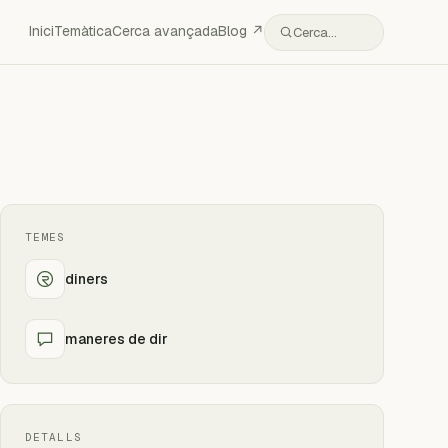
Inici
Temàtica
Cerca avançada
Blog ↗
Cerca…
TEMES
diners
maneres de dir
DETALLS