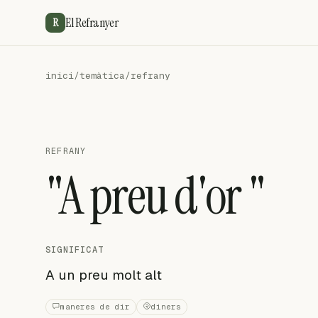
El Refranyer
R
inici
/
temàtica
/
refrany
REFRANY
"A preu d'or "
SIGNIFICAT
A un preu molt alt
maneres de dir
diners