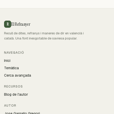
El Refranyer
R
Recull de dites, refranys i maneres de dir en valencià i
català. Una font inesgotable de saviesa popular.
NAVEGACIÓ
Inici
Temàtica
Cerca avançada
RECURSOS
Blog de l'autor
AUTOR
Jose Gargallo Gregori