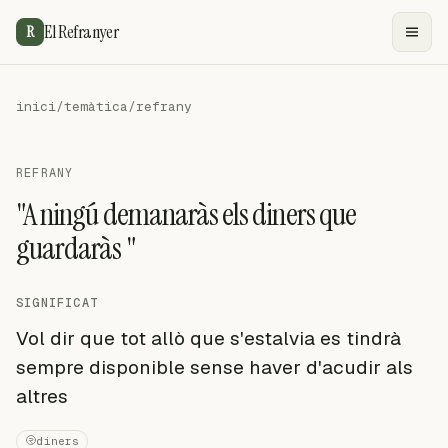
El Refranyer
R
inici
/
temàtica
/
refrany
REFRANY
"A ningú demanaràs els diners que
guardaràs "
SIGNIFICAT
Vol dir que tot allò que s'estalvia es tindrà
sempre disponible sense haver d'acudir als
altres
diners