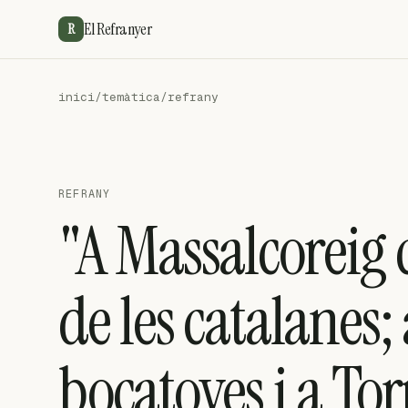
El Refranyer
R
inici
/
temàtica
/
refrany
REFRANY
"A Massalcoreig 
de les catalanes;
bocatoves i a Tor