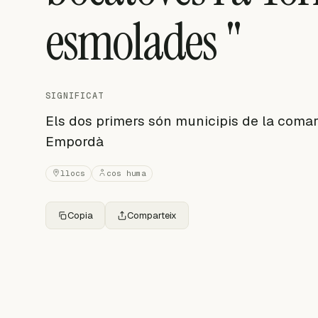
esmolades "
SIGNIFICAT
Els dos primers són municipis de la comarca
Empordà
llocs
cos huma
Copia
Comparteix