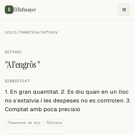
El Refranyer
R
inici
/
temàtica
/
refrany
REFRANY
"A l'engròs "
SIGNIFICAT
1. En gran quantitat. 2. Es diu quan en un lloc
no s’estalvia i les despeses no es controlen. 3.
Comptat amb poca precisió
maneres de dir
diners