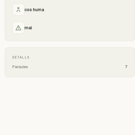
cos huma
mal
DETALLS
Paraules
7