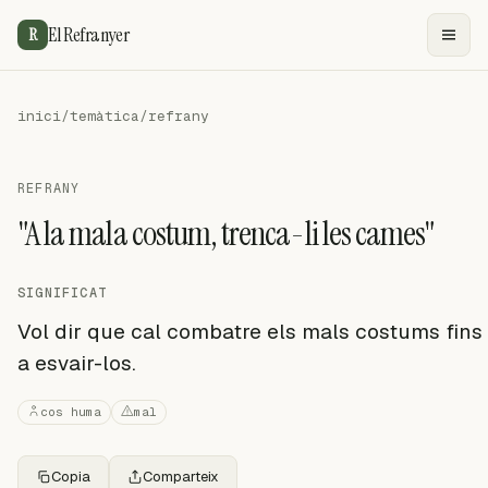
El Refranyer
R
inici
/
temàtica
/
refrany
REFRANY
"A la mala costum, trenca-li les cames"
SIGNIFICAT
Vol dir que cal combatre els mals costums fins
a esvair-los.
cos huma
mal
Copia
Comparteix