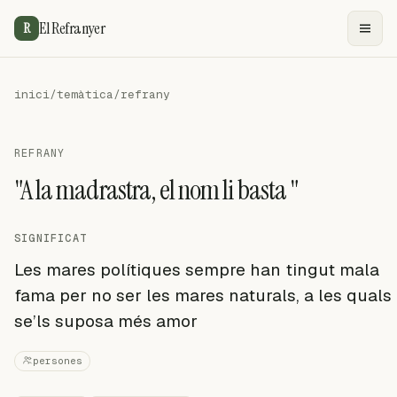
El Refranyer
R
inici
/
temàtica
/
refrany
REFRANY
"A la madrastra, el nom li basta "
SIGNIFICAT
Les mares polítiques sempre han tingut mala
fama per no ser les mares naturals, a les quals
se’ls suposa més amor
persones