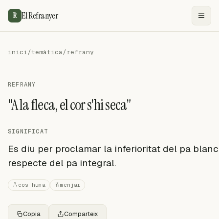
El Refranyer
R
inici
/
temàtica
/
refrany
REFRANY
"A la fleca, el cor s'hi seca"
SIGNIFICAT
Es diu per proclamar la inferioritat del pa blanc
respecte del pa integral.
cos huma
menjar
Copia
Comparteix