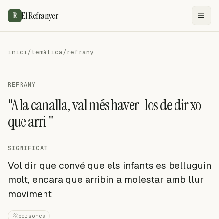
El Refranyer
R
inici
/
temàtica
/
refrany
REFRANY
"A la canalla, val més haver-los de dir xo
que arri "
SIGNIFICAT
Vol dir que convé que els infants es belluguin
molt, encara que arribin a molestar amb llur
moviment
persones