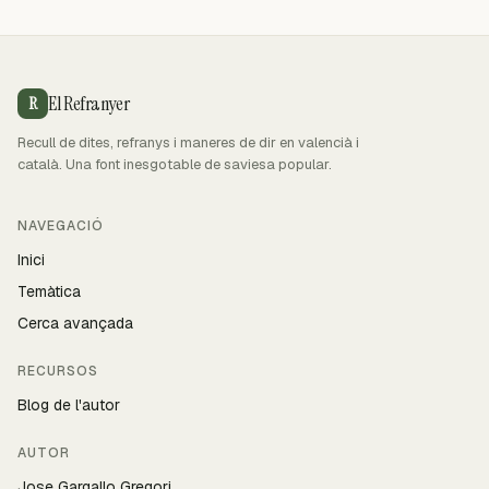
El Refranyer
R
Recull de dites, refranys i maneres de dir en valencià i
català. Una font inesgotable de saviesa popular.
NAVEGACIÓ
Inici
Temàtica
Cerca avançada
RECURSOS
Blog de l'autor
AUTOR
Jose Gargallo Gregori