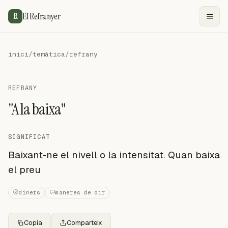
El Refranyer
R
inici
/
temàtica
/
refrany
REFRANY
"A la baixa"
SIGNIFICAT
Baixant-ne el nivell o la intensitat. Quan baixa
el preu
diners
maneres de dir
Copia
Comparteix