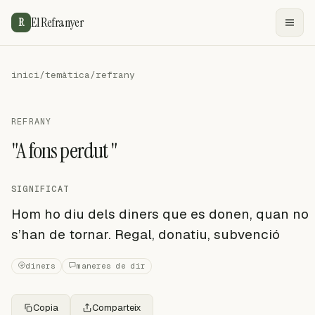
El Refranyer
R
inici
/
temàtica
/
refrany
REFRANY
"A fons perdut "
SIGNIFICAT
Hom ho diu dels diners que es donen, quan no
s’han de tornar. Regal, donatiu, subvenció
diners
maneres de dir
Copia
Comparteix