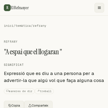
El Refranyer
R
inici
/
temàtica
/
refrany
REFRANY
"A espai que el llogaran "
SIGNIFICAT
Expressió que es diu a una persona per a
advertir-la que algú vol que faça alguna cosa
maneres de dir
treball
Copia
Comparteix