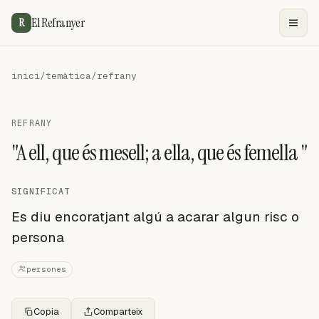
El Refranyer
R
inici
/
temàtica
/
refrany
REFRANY
"A ell, que és mesell; a ella, que és femella "
SIGNIFICAT
Es diu encoratjant algú a acarar algun risc o
persona
persones
Copia
Comparteix