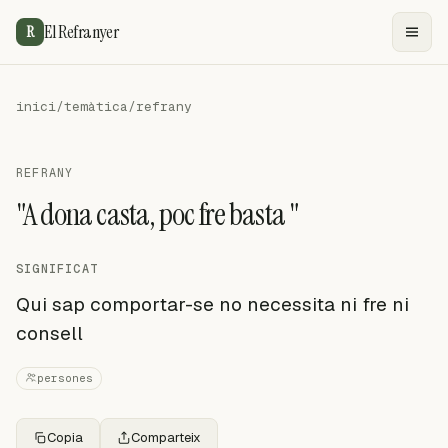
El Refranyer
R
inici
/
temàtica
/
refrany
REFRANY
"A dona casta, poc fre basta "
SIGNIFICAT
Qui sap comportar-se no necessita ni fre ni
consell
persones
Copia
Comparteix