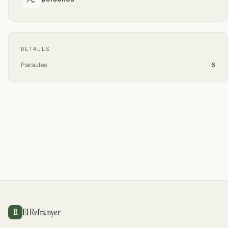
DETALLS
Paraules
6
El Refranyer
R