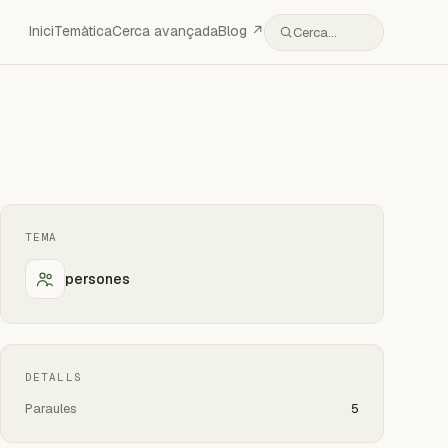
Inici
Temàtica
Cerca avançada
Blog ↗
Cerca…
TEMA
persones
DETALLS
Paraules
5