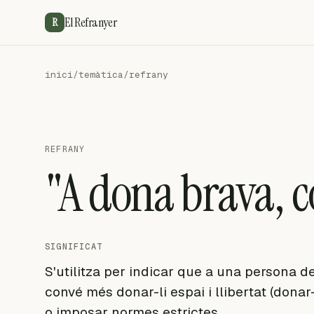
El Refranyer
R
inici
/
temàtica
/
refrany
REFRANY
"A dona brava, c
SIGNIFICAT
S'utilitza per indicar que a una persona de
convé més donar-li espai i llibertat (donar-
o imposar normes estrictes.