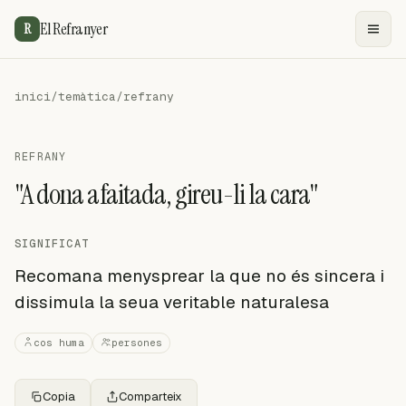
El Refranyer
R
inici
/
temàtica
/
refrany
REFRANY
"A dona afaitada, gireu-li la cara"
SIGNIFICAT
Recomana menysprear la que no és sincera i
dissimula la seua veritable naturalesa
cos huma
persones
Copia
Comparteix