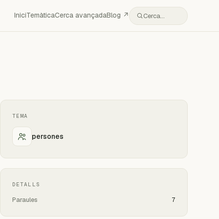
Inici
Temàtica
Cerca avançada
Blog ↗
Cerca…
TEMA
persones
DETALLS
Paraules
7