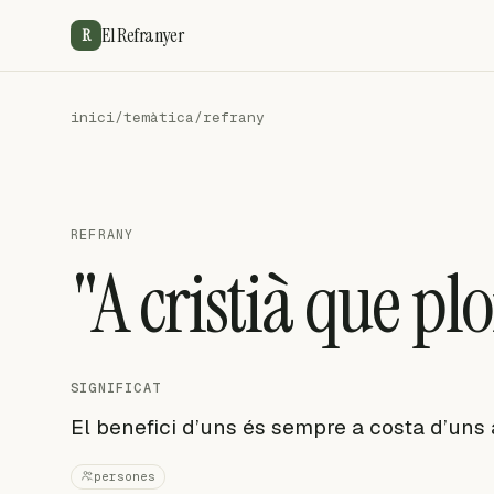
El Refranyer
R
inici
/
temàtica
/
refrany
REFRANY
"A cristià que plo
SIGNIFICAT
El benefici d’uns és sempre a costa d’uns 
persones