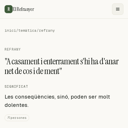
El Refranyer
R
inici
/
temàtica
/
refrany
REFRANY
"A casament i enterrament s'hi ha d'anar
net de cos i de ment"
SIGNIFICAT
Les conseqüències, sinó, poden ser molt
dolentes.
persones