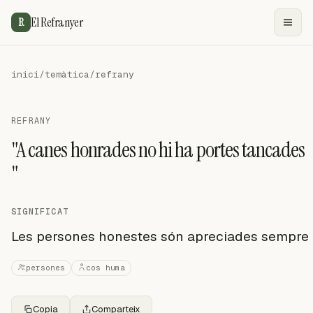
El Refranyer
R
inici
/
temàtica
/
refrany
REFRANY
"A canes honrades no hi ha portes tancades
"
SIGNIFICAT
Les persones honestes són apreciades sempre
persones
cos huma
Copia
Comparteix