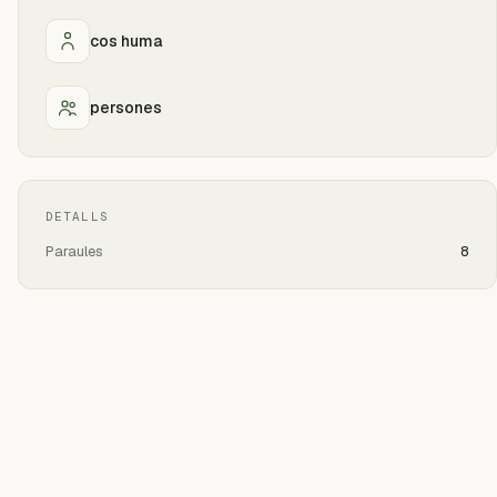
cos huma
persones
DETALLS
Paraules
8