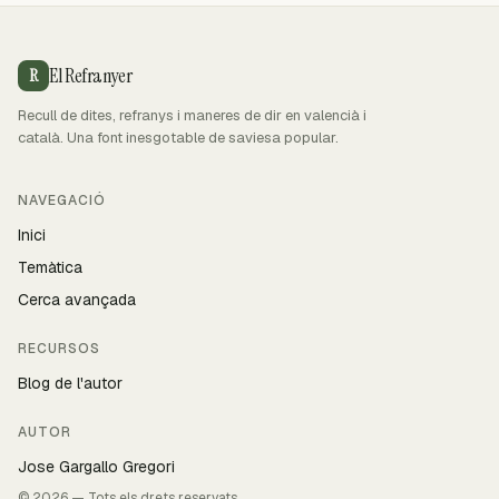
El Refranyer
R
Recull de dites, refranys i maneres de dir en valencià i
català. Una font inesgotable de saviesa popular.
NAVEGACIÓ
Inici
Temàtica
Cerca avançada
RECURSOS
Blog de l'autor
AUTOR
Jose Gargallo Gregori
© 2026 — Tots els drets reservats