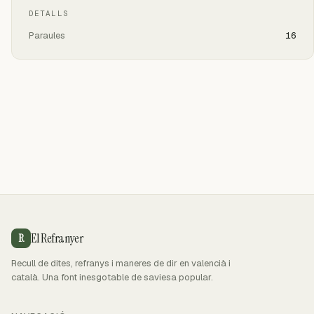
DETALLS
Paraules
16
El Refranyer
R
Recull de dites, refranys i maneres de dir en valencià i
català. Una font inesgotable de saviesa popular.