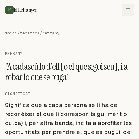
El Refranyer
R
inici
/
temàtica
/
refrany
REFRANY
"A cadascú lo d'ell [o el que sigui seu], i a
robar lo que se puga"
SIGNIFICAT
Significa que a cada persona se li ha de
reconèixer el que li correspon (sigui mèrit o
culpa) i, per altra banda, incita a aprofitar les
oportunitats per prendre el que es pugui, de