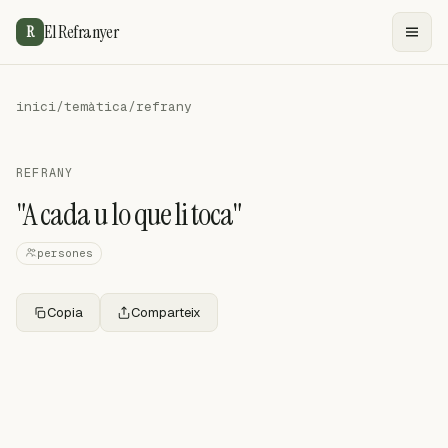
El Refranyer
R
inici
/
temàtica
/
refrany
REFRANY
"A cada u lo que li toca"
persones
Copia
Comparteix