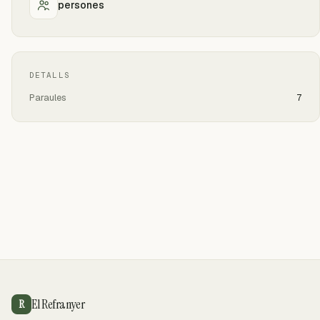
persones
DETALLS
Paraules
7
El Refranyer
R