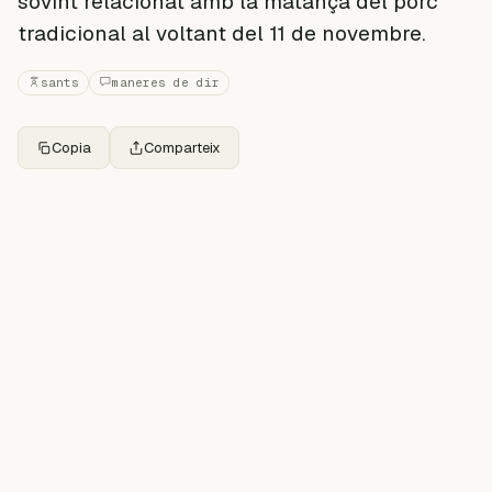
sovint relacionat amb la matança del porc
tradicional al voltant del 11 de novembre.
sants
maneres de dir
Copia
Comparteix