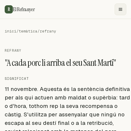
El Refranyer
R
inici
/
temàtica
/
refrany
REFRANY
"A cada porc li arriba el seu Sant Martí"
SIGNIFICAT
11 novembre. Aquesta és la sentència definitiva
per als qui actuen amb maldat o supèrbia: tard
o d'hora, tothom rep la seva recompensa o
càstig. S'utilitza per assenyalar que ningú no
escapa al seu destí final o a la retribució,