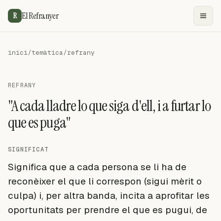
El Refranyer
R
inici
/
temàtica
/
refrany
REFRANY
"A cada lladre lo que siga d'ell, i a furtar lo
que es puga"
SIGNIFICAT
Significa que a cada persona se li ha de
reconèixer el que li correspon (sigui mèrit o
culpa) i, per altra banda, incita a aprofitar les
oportunitats per prendre el que es pugui, de