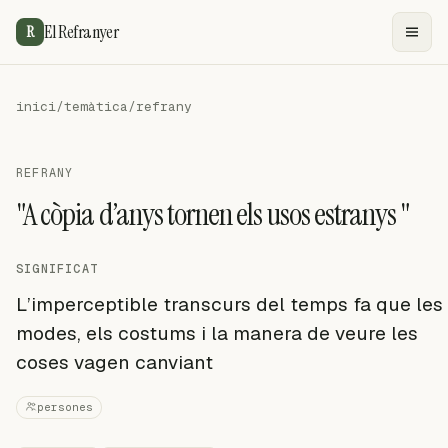
El Refranyer
R
inici
/
temàtica
/
refrany
REFRANY
"A còpia d’anys tornen els usos estranys "
SIGNIFICAT
L’imperceptible transcurs del temps fa que les
modes, els costums i la manera de veure les
coses vagen canviant
persones