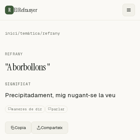
El Refranyer
R
inici
/
temàtica
/
refrany
REFRANY
"A borbollons "
SIGNIFICAT
Precipitadament, mig nugant-se la veu
maneres de dir
parlar
Copia
Comparteix