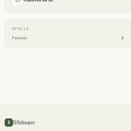
DETALLS
Paraules
2
El Refranyer
R