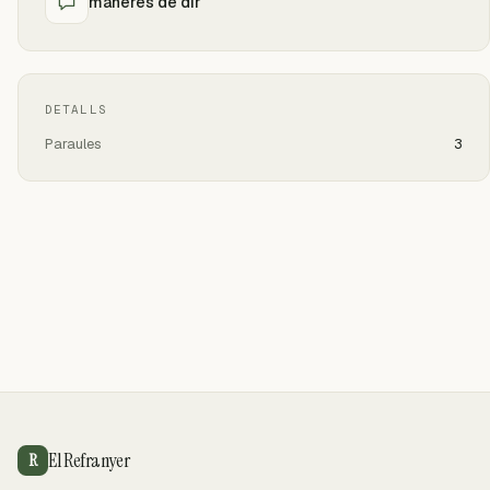
maneres de dir
DETALLS
Paraules
3
El Refranyer
R