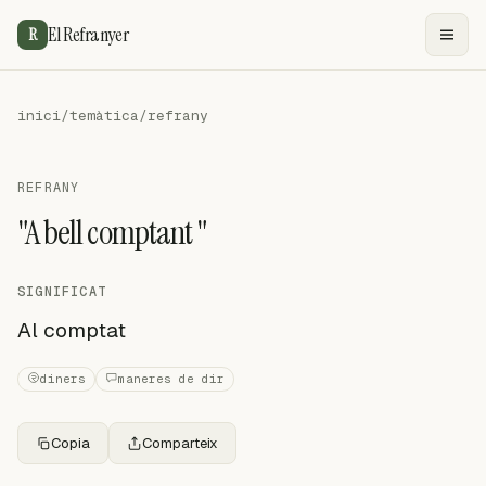
El Refranyer
R
inici
/
temàtica
/
refrany
REFRANY
"A bell comptant "
SIGNIFICAT
Al comptat
diners
maneres de dir
Copia
Comparteix