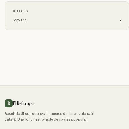
DETALLS
Paraules
7
El Refranyer
R
Recull de dites, refranys i maneres de dir en valencià i
català. Una font inesgotable de saviesa popular.