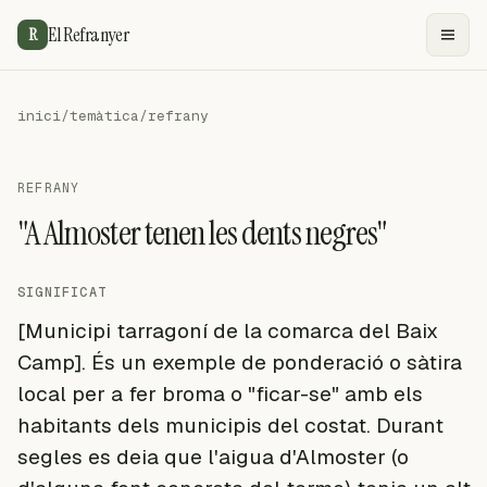
El Refranyer
R
inici
/
temàtica
/
refrany
REFRANY
"A Almoster tenen les dents negres"
SIGNIFICAT
[Municipi tarragoní de la comarca del Baix
Camp]. És un exemple de ponderació o sàtira
local per a fer broma o "ficar-se" amb els
habitants dels municipis del costat. Durant
segles es deia que l'aigua d'Almoster (o