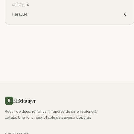
DETALLS
Paraules
6
El Refranyer
R
Recull de dites, refranys i maneres de dir en valencià i
català. Una font inesgotable de saviesa popular.