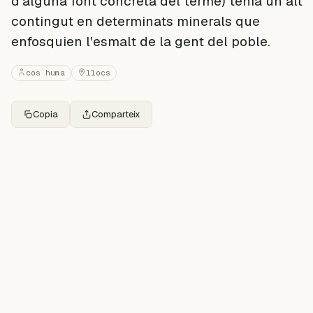
d'alguna font concreta del terme) tenia un alt
contingut en determinats minerals que
enfosquien l'esmalt de la gent del poble.
cos huma
llocs
Copia
Comparteix