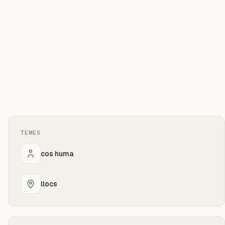
TEMES
cos huma
llocs