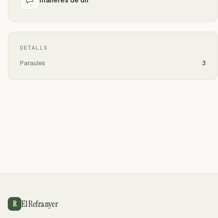
DETALLS
Paraules
3
El Refranyer
R