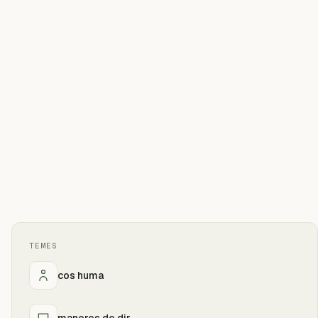
TEMES
cos huma
maneres de dir