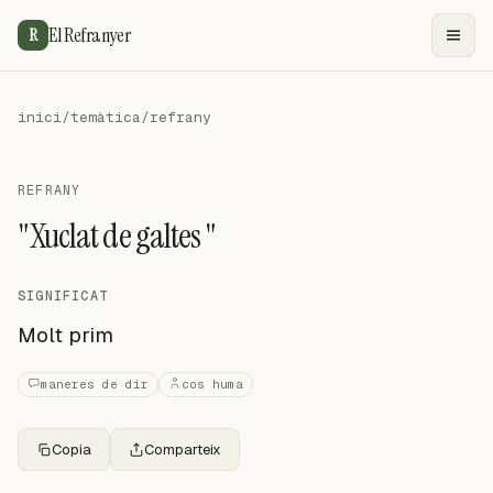
El Refranyer
R
inici
/
temàtica
/
refrany
REFRANY
"Xuclat de galtes "
SIGNIFICAT
Molt prim
maneres de dir
cos huma
Copia
Comparteix