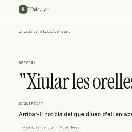
El Refranyer
R
inici
/
temàtica
/
refrany
REFRANY
"Xiular les orelle
SIGNIFICAT
Arribar-li notícia del que diuen d'ell en a
maneres de dir
cos huma