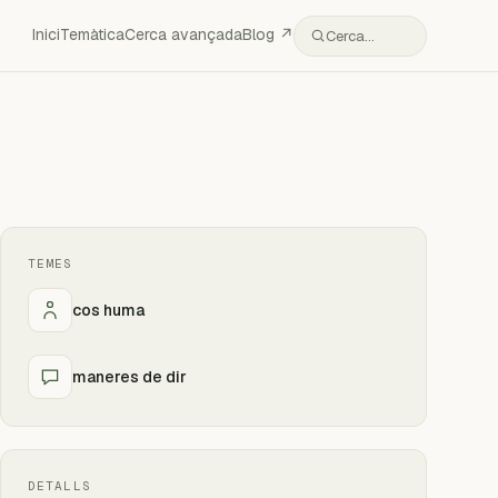
Inici
Temàtica
Cerca avançada
Blog ↗
Cerca…
TEMES
cos huma
maneres de dir
DETALLS