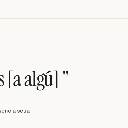
s [a algú] "
bsència seua