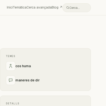
Inici
Temàtica
Cerca avançada
Blog ↗
Cerca…
TEMES
cos huma
maneres de dir
DETALLS