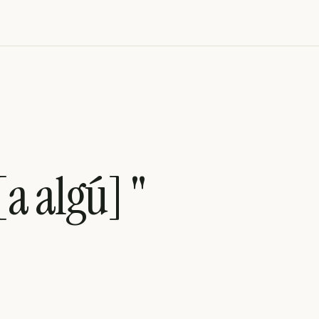
[a algú] "