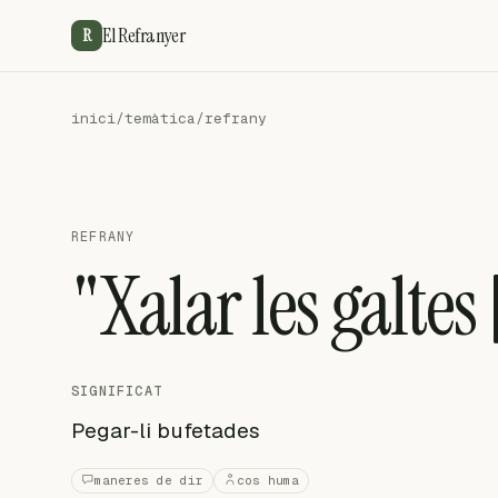
El Refranyer
R
inici
/
temàtica
/
refrany
REFRANY
"Xalar les galtes 
SIGNIFICAT
Pegar-li bufetades
maneres de dir
cos huma