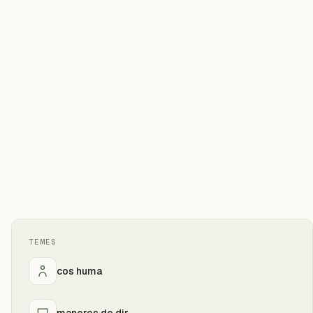
TEMES
cos huma
maneres de dir