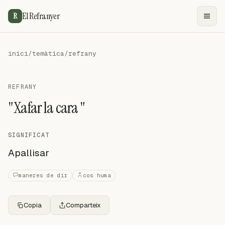
El Refranyer
R
inici
/
temàtica
/
refrany
REFRANY
"Xafar la cara "
SIGNIFICAT
Apallisar
maneres de dir
cos huma
Copia
Comparteix