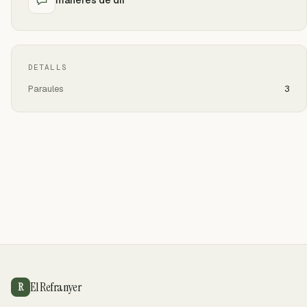
DETALLS
Paraules
3
El Refranyer
R