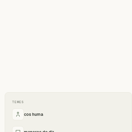
TEMES
cos huma
maneres de dir