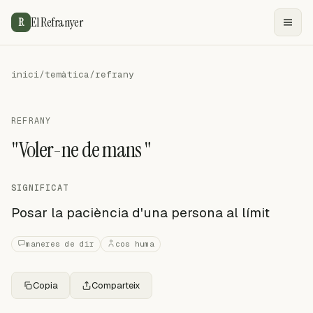
El Refranyer
R
inici
/
temàtica
/
refrany
REFRANY
"Voler-ne de mans "
SIGNIFICAT
Posar la paciència d'una persona al límit
maneres de dir
cos huma
Copia
Comparteix