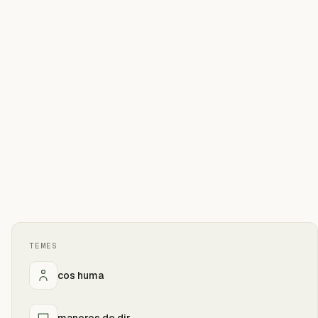
TEMES
cos huma
maneres de dir