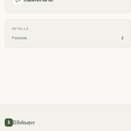
DETALLS
Paraules
2
El Refranyer
R