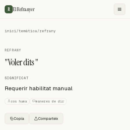
El Refranyer
R
inici
/
temàtica
/
refrany
REFRANY
"Voler dits "
SIGNIFICAT
Requerir habilitat manual
cos huma
maneres de dir
Copia
Comparteix