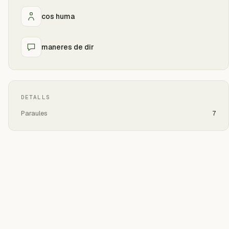
cos huma
maneres de dir
DETALLS
Paraules
7