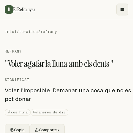
El Refranyer
R
inici
/
temàtica
/
refrany
REFRANY
"Voler agafar la lluna amb els dents "
SIGNIFICAT
Voler l'imposible. Demanar una cosa que no es
pot donar
cos huma
maneres de dir
Copia
Comparteix