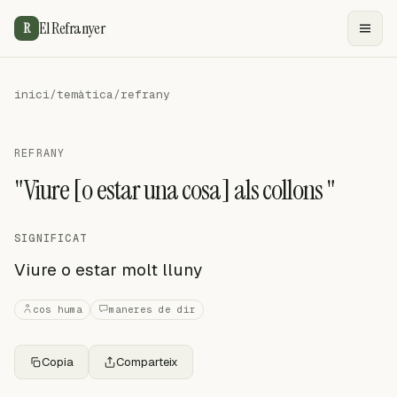
El Refranyer
R
inici
/
temàtica
/
refrany
REFRANY
"Viure [o estar una cosa] als collons "
SIGNIFICAT
Viure o estar molt lluny
cos huma
maneres de dir
Copia
Comparteix