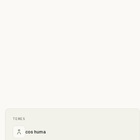
TEMES
cos huma