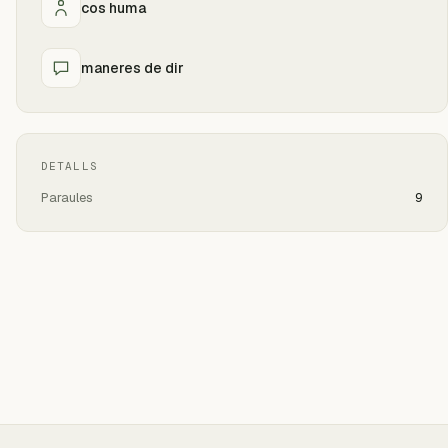
cos huma
maneres de dir
DETALLS
Paraules
9