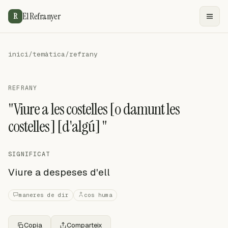
El Refranyer
R
inici
/
temàtica
/
refrany
REFRANY
"Viure a les costelles [o damunt les
costelles] [d'algú] "
SIGNIFICAT
Viure a despeses d'ell
maneres de dir
cos huma
Copia
Comparteix