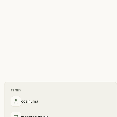
TEMES
cos huma
maneres de dir