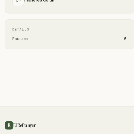
DETALLS
Paraules
5
El Refranyer
R