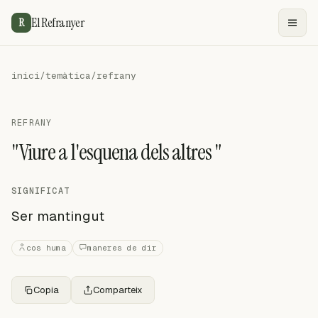
El Refranyer
R
inici
/
temàtica
/
refrany
REFRANY
"Viure a l'esquena dels altres "
SIGNIFICAT
Ser mantingut
cos huma
maneres de dir
Copia
Comparteix