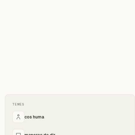
TEMES
cos huma
maneres de dir