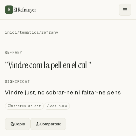
El Refranyer
R
inici
/
temàtica
/
refrany
REFRANY
"Vindre com la pell en el cul "
SIGNIFICAT
Vindre just, no sobrar-ne ni faltar-ne gens
maneres de dir
cos huma
Copia
Comparteix