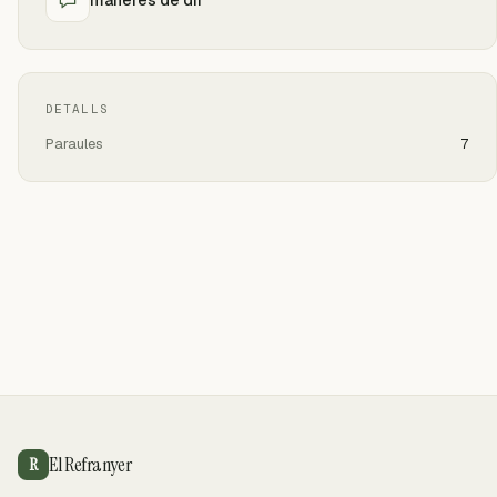
DETALLS
Paraules
7
El Refranyer
R