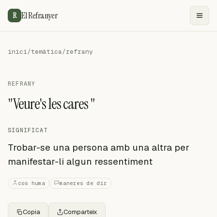
El Refranyer
R
inici
/
temàtica
/
refrany
REFRANY
"Veure's les cares "
SIGNIFICAT
Trobar-se una persona amb una altra per
manifestar-li algun ressentiment
cos huma
maneres de dir
Copia
Comparteix