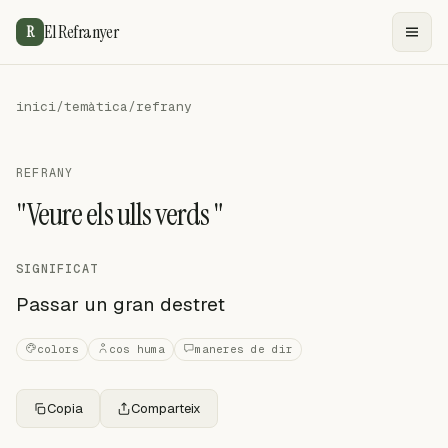
El Refranyer
R
inici
/
temàtica
/
refrany
REFRANY
"Veure els ulls verds "
SIGNIFICAT
Passar un gran destret
colors
cos huma
maneres de dir
Copia
Comparteix