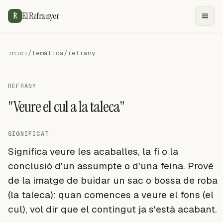
El Refranyer
R
inici
/
temàtica
/
refrany
REFRANY
"Veure el cul a la taleca"
SIGNIFICAT
Significa veure les acaballes, la fi o la
conclusió d'un assumpte o d'una feina. Prové
de la imatge de buidar un sac o bossa de roba
(la taleca): quan comences a veure el fons (el
cul), vol dir que el contingut ja s'està acabant.