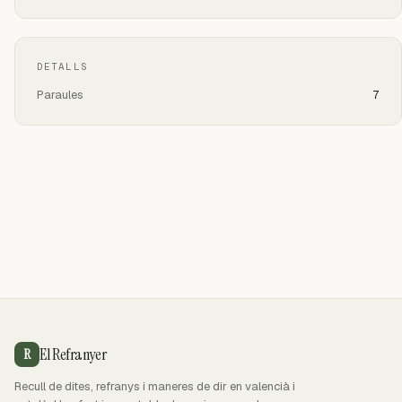
DETALLS
Paraules
7
El Refranyer
R
Recull de dites, refranys i maneres de dir en valencià i