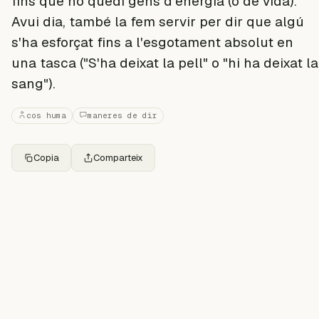
fins que no quedi gens d'energia (o de vida).
Avui dia, també la fem servir per dir que algú
s'ha esforçat fins a l'esgotament absolut en
una tasca ("S'ha deixat la pell" o "hi ha deixat la
sang").
cos huma
maneres de dir
Copia
Comparteix