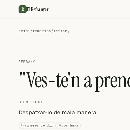
El Refranyer
R
inici
/
temàtica
/
refrany
REFRANY
"Ves-te'n a prend
SIGNIFICAT
Despatxar-lo de mala manera
maneres de dir
cos huma