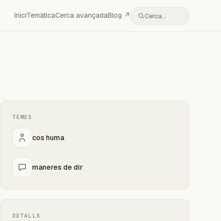
Inici
Temàtica
Cerca avançada
Blog ↗
Cerca…
TEMES
cos huma
maneres de dir
DETALLS