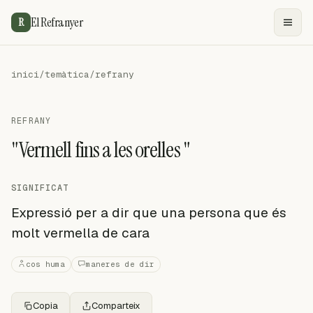
El Refranyer
R
inici
/
temàtica
/
refrany
REFRANY
"Vermell fins a les orelles "
SIGNIFICAT
Expressió per a dir que una persona que és
molt vermella de cara
cos huma
maneres de dir
Copia
Comparteix