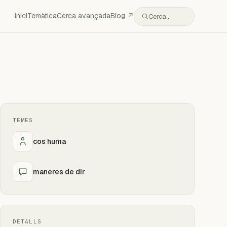
Inici
Temàtica
Cerca avançada
Blog ↗
Cerca…
TEMES
cos huma
maneres de dir
DETALLS