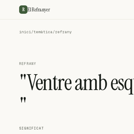
El Refranyer
R
inici
/
temàtica
/
refrany
REFRANY
"Ventre amb esq
"
SIGNIFICAT