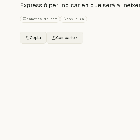
Expressió per indicar en que serà al néixe
maneres de dir
cos huma
Copia
Comparteix